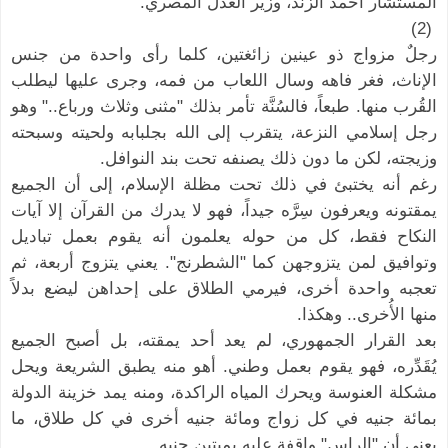
المستشار أحمد الزند، وزير العدل المصري.
(2)
رجلٌ مزواج ذو عينين زائغتين، كلما رأى واحدة من جنس
الإناث، فغر فاهه وسال اللعاب من فمه، وجرى عليها ليطلب
القُرب منها. طبعاً، فالسُنَّة تأمر بذلك "مثنى وثلاث ورباع.." وهو
رجل إسلامي النزعة، يتقرب إلى الله بجلبابه ولحيته وسبحته
وزيجته، لكن ما دون ذلك يصنفه تحت بند النوافل.
رغم أنه يختبئ في ذلك تحت مظلة الإسلام، إلى أن الجميع
يمقتونه ويعرفون سِرَّه جيداً، فهو لا يدرك من القرآن إلا آيات
النكاح فقط، كل من حوله يعلمون أنه يقوم بعمل تباديل
وتوافيق لمن يتزوجهن كما "الشطرنج". يعني يتزوج أربعة، ثم
تعجبه واحدة أخرى، فيرمي الطلاق على إحداهن ليضع بدلاً
منها الأُخرى.. وهكذا.
بعد القرار الجمهوري، لم يعد أحد يمقته، بل أصبح الجميع
يُقَدِّره، فهو يقوم بعمل وطني. أهو منه يطبق الشريعة ويحل
مشكلة العنوسة ويحرك المياه الراكدة، ومنه يمد خزينة الدولة
بمائة جنيه في كل زواج ومائة جنيه أخرى في كل طلاق، ما
يعني أن "الراس" واقفة عليه بميتين جنيه.