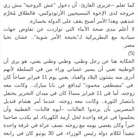
كما تعلم –عزيزي القارئ- أن دخول "عش الزوجية" مش زي
خروجه لدى الإخوة المسيحيين الأرثوذوكس، فالطلاق مُحَرَّم
عندهم، وهذا الأمر أصبح يقف على الدولة بخسارة.
لا أعلم مدى صحة الأنباء التي تواردت عن تفاوض جهات
سيادية مع البطريركية لـ"بحبحة الأمر شوية".. عشان تحيا
مصر.
(5)
الحكاية هنا عن رجل وطني، وطني وطني يعني، هو يرى أن
الوطنية تعني أن يسير عمياني وراء من في السلطة لأنهم
أدرى منه بشئون البلاد والعباد. يعني يوم 11 فبراير صباحاً كان
في "مصطفى محمود" ليدافع عن بابا مبارك.. وكانت معه
زوجته. أما في 11 فبراير مساءً كان في ميدان التحرير يحتفل
بانتصار الثورة.. وكانت معه زوجته. عندما أمر هشام قنديل
المصريين بأن يرتدوا الفالنات –أيوه فالنات- القطنية وأن
يجلسوا في غرفة واحدة لحل أزمة الكهرباء، لم يكذب صاحبنا
خبراً وكان يقضي يومه مع زوجته نصف عراة في غرفة واحدة
تنفيذاً لكلام دولة رئيس الوزراء. في 30 يونيو كان في رابعة