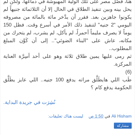
هنا، فَضَّل مصر على تلك الولية المهبوشة في دماغها، ولكن لم
يحل بينه وبين تنفيذ الطلاق في الحال إلا أن الثلاثمائة جنيهاً لم
يكونوا جاهزين بعد. فقرر أن يدَّخر مائة بالمائة من مصروفه
اليومي "2 جنيه" لتنفيذ ذلك الأمر في أسرع وقت. فظل 150
يوماً لا يصرف مليماً أحمراً، لم يأكل، لم يشرب، لم يتحرك من
مكانه، عاش على "البناء الضوئي".. إلى أن كَوَّن المبلغ
المطلوب..
ثم رمى عليها يمين طلاق ثلاثة وهو على أحد أسِرَّة العناية
المركزة.
(6)
طَب اللي هايطَلَّق مراته يدفع 100 جنيه.. اللي عايز يطَلَّق
الحكومة يدفع كام ؟
نُشِرَت في جريدة البداية.
Ali Hisham
في
1:50 ص
ليست هناك تعليقات:
مشاركة