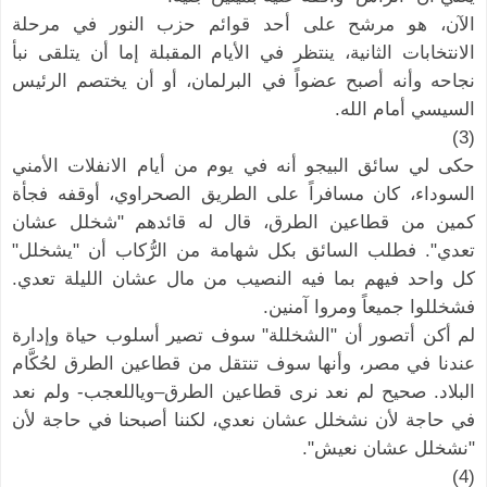
الآن، هو مرشح على أحد قوائم حزب النور في مرحلة
الانتخابات الثانية، ينتظر في الأيام المقبلة إما أن يتلقى نبأ
نجاحه وأنه أصبح عضواً في البرلمان، أو أن يختصم الرئيس
السيسي أمام الله.
(3)
حكى لي سائق البيجو أنه في يوم من أيام الانفلات الأمني
السوداء، كان مسافراً على الطريق الصحراوي، أوقفه فجأة
كمين من قطاعين الطرق، قال له قائدهم "شخلل عشان
تعدي". فطلب السائق بكل شهامة من الرُّكاب أن "يشخلل"
كل واحد فيهم بما فيه النصيب من مال عشان الليلة تعدي.
فشخللوا جميعاً ومروا آمنين.
لم أكن أتصور أن "الشخللة" سوف تصير أسلوب حياة وإدارة
عندنا في مصر، وأنها سوف تنتقل من قطاعين الطرق لحُكَّام
البلاد. صحيح لم نعد نرى قطاعين الطرق–وياللعجب- ولم نعد
في حاجة لأن نشخلل عشان نعدي، لكننا أصبحنا في حاجة لأن
"نشخلل عشان نعيش".
(4)