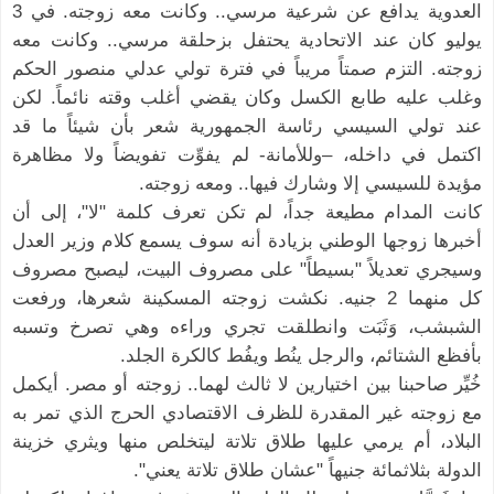
العدوية يدافع عن شرعية مرسي.. وكانت معه زوجته. في 3
يوليو كان عند الاتحادية يحتفل بزحلقة مرسي.. وكانت معه
زوجته. التزم صمتاً مريباً في فترة تولي عدلي منصور الحكم
وغلب عليه طابع الكسل وكان يقضي أغلب وقته نائماً. لكن
عند تولي السيسي رئاسة الجمهورية شعر بأن شيئاً ما قد
اكتمل في داخله، –وللأمانة- لم يفوِّت تفويضاً ولا مظاهرة
مؤيدة للسيسي إلا وشارك فيها.. ومعه زوجته.
كانت المدام مطيعة جداً، لم تكن تعرف كلمة "لا"، إلى أن
أخبرها زوجها الوطني بزيادة أنه سوف يسمع كلام وزير العدل
وسيجري تعديلاً "بسيطاً" على مصروف البيت، ليصبح مصروف
كل منهما 2 جنيه. نكشت زوجته المسكينة شعرها، ورفعت
الشبشب، وَثَبَت وانطلقت تجري وراءه وهي تصرخ وتسبه
بأفظع الشتائم، والرجل ينُط ويفُط كالكرة الجلد.
خُيِّر صاحبنا بين اختيارين لا ثالث لهما.. زوجته أو مصر. أيكمل
مع زوجته غير المقدرة للظرف الاقتصادي الحرج الذي تمر به
البلاد، أم يرمي عليها طلاق تلاتة ليتخلص منها ويثري خزينة
الدولة بثلاثمائة جنيهاً "عشان طلاق تلاتة يعني".