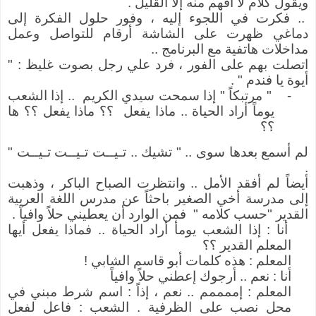
ويقول كلام لا أفهم منه إلا القليل .
.. فكرت في اللجوء إليه ، وفور حلول الفكرة إلى
دماغي ظهرت على الشاشة أرقام للتواصل وعمل
مداخلات هاتفية مع البرنامج ..
اتصلت بهم على الفور ، فرد علي رجل بصوت غليظ : "
أيوة يا فندم " .
-
" مرتبكاً " إذا سمحت سيدي الكريم .. إذا الشعب
يوماً أراد الحياة .. ماذا يفعل ؟؟ ماذا يفعل ؟؟ ها
؟؟
لم أسمع بعدها سوى .. " تشيك .. تـيــت تـيــت تـيــت "
.
أيضاً لم أفقد الأمل .. وانتظرت الصباح الباكر ، وذهبت
إلى مدرسة أخي الصغير باحثاً عن مدرس اللغة العربية
القدير "حسب كلامه " فمن الوارد أن يعطيني حلاً وافياً .
أنا : إذا الشعب يومأ أراد الحياة .. فماذا يفعل أيها
المعلم القدير ؟؟
المعلم : هذه كلمات أبو قاسم الشابي !
أنا : نعم .. أرجوك إعطني حلاً وافياً
المعلم : إممممم .. نعم ، إذاً : اسم شرط مبني في
محل نصب على الظرفية . الشعب : فاعل لفعل