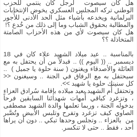
هل كان سيصوت لرجل كان ينتمي للحزب
الوطني تركه المجلس العسكري يخوض الإنتخابات
البرلمانية ويخدعه بأشياء مثل الحد الأدنى للأُجور
والمطالبة بحقوق الشباب وما إلى ذلك من خُدع ؟!
هل كان سيصوت لأي من هذه الأحزاب الصامتة
المتخاذلة ؟؟
بالمناسبة .. عيد ميلاد الشهيد علاء كان في 18
ديسمبر .. (( اليوم )) .. فبدلاً من أن يحتفل به مع
العائلة والأصدقاء ويغنون ( سنة حلوة يا جميل ) ..
سيحتفل به مع الرفاق في الجنة .. وسيغنون
>>
كل سنينك حلوة يا شهيد
<<
.
وتحتفل أُم الشهيد بعيد ميلاده بإقامة سُرادق العزاء
، وتزغرد كباقي أُمهات شهدائنا السابقين فرحاً
بدخوله الجنة ، وربما تعلمها والدة الشهيد مصطفى
الصاوي كيف تزغرد وتفرح وتلبس الأبيض وتُصَّبر
من بالعزاء .. وتجلس وحدها تبكي .. دون أن يراها
أحد ، فقط .. حتى لا تنكسر.