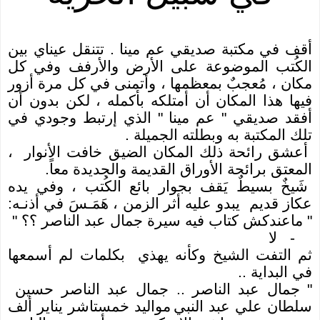
أقف في مكتبة صديقي عم مينا . تتنقل عيناي بين
الكُتب الموضوعة على الأرض والأرفف وفي كل
مكان ، مُعجبٌ بمعظمها ، وأتمنى في كل مرة أزور
فيها هذا المكان أن أمتلكه بأكمله ، لكن بدون أن
أفقد صديقي " عم مينا " الذي إرتبط وجودي في
تلك المكتبة به وبطلته الجميلة .
أعشق رائحة ذلك المكان الضيق خافت الأنوار ،
المعتق برائحة الأوراق القديمة والجديدة معاً.
شَيخٌ بسيطٌ يَقف بجوار بائع الكُتب ، وفي يده
عكاز قديم يبدو عليه أثر الزمن ، هَمَـسَ في أذنـه:
" ماعندكش كتاب فيه سيرة جمال عبد الناصر ؟؟ "
-
لا
ثم التفت الشيخ وكأنه يهذي بكلمات لم أسمعها
في البداية ..
" جمال عبد الناصر
..
جمال عبد الناصر حسين
سلطان علي عبد النبي
مواليد خمستاشر يناير ألف