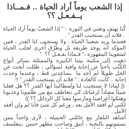
إذا الشعب يوماً أراد الحياة .. فـمــاذا
يــفـعـل ؟؟
كُنا نهتف ونغني في الثورة : " إذا الشعبُ يوماً أراد الحياة
.. فلابد أن يستجيب القدر " .
فعندما يريد شعبنا الحياة ، ولا يستجيب لنا القدر ، فمن
المؤكد أنه يوجد طريقة بل وطُرُق أُخرى لجلب الحياة
لشعوبنا المقهورة ،" فـماذا نفـعـل ؟؟ "
ذهبت إلى مكتبة بيتنا الكبيرة والممتلئة بسائر أنواع
الكُتُب باحثاً عن إجابة وافية لسؤالي ، ظللت أبحث عن
الحل طويلاً لم أجد ما يساعدني قط ، وعندما وجدت
إجابة .. كانت كالعادة : " فلابد أن يستجيب القدر " !!
(( لماذا لا تستجيب لنا ولمطالبنا أيها القدر ؟؟ هل فعلنا
شيئاً مضاداً لرغباتك كي تتعاطف مع من ظلمونا وعذبونا
وهتكوا أعراضنا ومارسوا معنا كل الرذائل ؟؟ ))
لكني لم أفقد الأمل بعد ، ورغم كل شئ فأنا لم ولن أفقد
الأمل .
أشاهد التلفاز مع عائلتي الجميلة ، لأرى واحداً ممن
يسمونهم بالنخبة ، أنيق وصاحب مظهر حسن ،يتفلسف