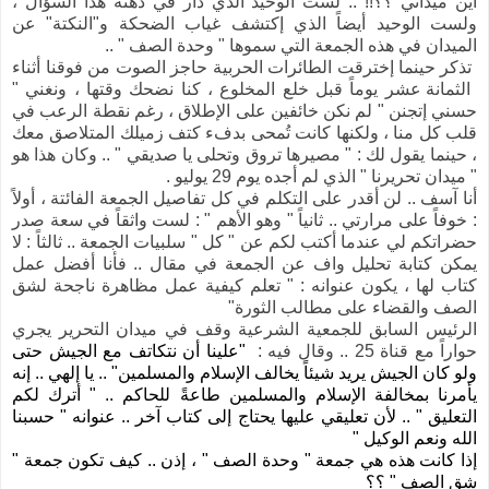
أين ميداني ؟؟!! .. لست الوحيد الذي دار في ذهنه هذا السؤال ،
ولست الوحيد أيضاً الذي إكتشف غياب الضحكة و"النكتة" عن
الميدان في هذه الجمعة التي سموها " وحدة الصف " ..
تذكر حينما إخترقت الطائرات الحربية حاجز الصوت من فوقنا أثناء
الثمانة عشر يوماً قبل خلع المخلوع ، كنا نضحك وقتها ، ونغني "
حسني إتجنن " لم نكن خائفين على الإطلاق ، رغم نقطة الرعب في
قلب كل منا ، ولكنها كانت تُمحى بدفء كتف زميلك المتلاصق معك
، حينما يقول لك : " مصيرها تروق وتحلى يا صديقي " .. وكان هذا هو
" ميدان تحريرنا " الذي لم أجده يوم 29 يوليو .
أنا آسف .. لن أقدر على التكلم في كل تفاصيل الجمعة الفائتة ، أولاً
: خوفاً على مرارتي .. ثانياً " وهو الأهم " : لست واثقاً في سعة صدر
حضراتكم لي عندما أكتب لكم عن " كل " سلبيات الجمعة .. ثالثاً : لا
يمكن كتابة تحليل واف عن الجمعة في مقال .. فأنا أفضل عمل
كتاب لها ، يكون عنوانه : " تعلم كيفية عمل مظاهرة ناجحة لشق
الصف والقضاء على مطالب الثورة"
الرئيس السابق للجمعية الشرعية وقف في ميدان التحرير يجري
حواراً مع قناة 25 .. وقال فيه :
"
علينا أن نتكاتف مع الجيش حتى
ولو كان الجيش يريد شيئاً يخالف الإسلام والمسلمين
"
.. يا إلهي .. إنه
يأمرنا بمخالفة الإسلام والمسلمين طاعةً للحاكم .. " أترك لكم
التعليق " .. لأن تعليقي عليها يحتاج إلى كتاب آخر .. عنوانه " حسبنا
الله ونعم الوكيل "
إذا كانت هذه هي جمعة " وحدة الصف " ، إذن .. كيف تكون جمعة "
شق الصف " ؟؟