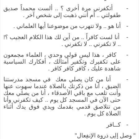
-
أتكفرني مرة أخرى ؟ .. ألست محمداً صديق
طفولتي .. أم أنني ذهبت إلى شخص آخر .
-
أنا هو .. ولا تتهرب من موضوعنا أيها العلماني .
-
أنا لست كافراً .. من أين لك هذا الكلام العجيب ؟!
.. لا تكفرني .. لا تكفرني .
-
كافر ، هذا ليس قولي وحدي ، العلماء مجمعون
على تكفيرك وتكفير أمثالك ، أفكارك السياسية
شاهدة عليك ، كافر كافر كافر
.
-
أنا من كان يصلي معك
في مسجد مدرستنا
الضيق ، أنا من ذكرتك بالصلاة عندما سهوت عنها
وأنت تلعب مع باقي الأصدقاء ، أنا من يصلي معك
حتى الآن في المسجد كل يوم .. كيف تكفرني وأنا
من تتلاصق قدمي بقدمك ويدي فوق يدك أثناء
الصلاة كل يوم .
-
كــافر
" وصل إلى ذروة الإنفعال"