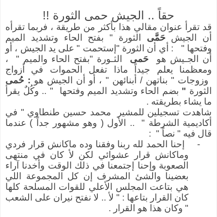
حقاً .. الجيش حمى الثورة !!
قد تقرأ عنوان مقالي هذا بأكثر من طريقة ، فربما تقرأه
أن الجيش
حَمَّى
الثورة " بفتح الحاء وتشديد الميم
وفتحها "
: أي أن الثورة "إستحمت " على يد الجيش ، أو
أن الجـيش هو
حَمى
الثـورة "بفتح الحاء والميم " ،
ومعظمنا يعلم جيداً ماذا تفعل الحموات في أزواج
وزوجات " بناتهن / أبنائهن " ، أو أن الجيش هو
: حُمى
الثورة
"
بضم الحاء وتشديد الميم وفتحها " .. وكُلٌ يقرأ
ما يشاء بطريقته .
شاهدت تسجيلين للمشير محمد حسين طنطاوي " في
أكاديمية الشرطة " .. الأول ( وهو مشهور جداً ) عندما
قال فيه " نصاً " :
-
إحنا الحمد لله ربنا وفقنا وده ماكانش قرار فردي
وماكانش قرار عشوائي لكن لأ كان في منتهى
الصعوبة وإحنا إجتمعنا في ذلك الوقت وأخدنا آراء
بعضينا والشئ المشرف إن كل المجموعة اللي
هي بتاعت المجلس الأعلي للقوات المسلحة كلها
كان القرار بتاعها : " لأ .. لا نفتح نيران على الشعب
" وكان هذا هو القرار .