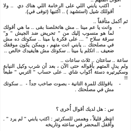
-
اكتب يابني اللي على الرخامة اللي هناك دي .. ولا
أقوللك شيل (استشهد ) .. اكتبها (توفى في).
ثم أكمل متأففاً ..
-
وانت يا عم مينا .. مش هاتخلصنا بقى .. ما هي أقولك
لما هو منسوب إليك من " تحريض ضد الجيش " و"
سرقة سلاح " ... على فكرة يا مينا .. سكوتك ده مش
في مصلحتك .. يابني انت متهم ، ويمكن يكون موقفك
ضعيف .. اتكلم يا مينا .. سكوتك مش هايفيدك خالص ..
ساعة .. ساعتان .. ثلاث ساعات ..
ولم يدلِ المتهم بأقواله حتى الآن ، بعد أن شرب وكيل النيابة
وسكيرتيره دستة أكواب شاي .. على حساب " التربي " طبعاً
!!
-
باقوللك للمرة التانية - بصوت صاخب جداً - .. سكوتك
مش في مصلحتك .
س : هل لديك أقوال أُخرى ؟
انتظر قليلاً ، وهمس للسكرتير : اكتب يابني " لم يرد " .
وأٌقفل المحضر في ساعته وتاريخه