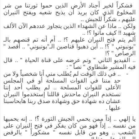
فشكراً لخير أجناد الأرض الذين حموا ثورتنا من شر
المخلوع الذي كان يريد أن يذبح شعبه ويفتح النيران
عليهم ، شكراً للجيش ..
ولكن .. ماذا عن الشهداء الذين يتجاوز عددهم الآن الألف
شهيد !! كيف ماتوا ؟! ..
ألم يتم فتح النيران عليهم ؟! .. أم أنه تم قنصهم بالـ
"بونبوني " ؟! .. أين ذهبوا قناصين الـ"بونبوني" .. أقصد "
الرصاص " ؟!
.. الفيديو الثاني " وتم عرضه على قناة الحياة " .. قال
فيه المشير طنطاوي " نصاً " :
-
.. في ذلك الوقت لم يُطلب مني أنا شخصياً ولا من
حد مننا في القوات المسلحة أو في المجلس
الأعلى للقوات المسلحة .. لم يطلب أحد إننا
نستخدم النيران ماحدش قاللنا إستخدموا النيران
عشان ده شهادة حق وشهادة صدق ربنا هايحاسبنا
عليها .
يا إلهي .. إذاً ممن يحمي الجيش الثورة ؟ّ! .. إنه يحميها
من نفسه .. إذاً فهو من كان يفكر في فتح النيران على
الشعب .. وهو من قابل نفسه " مشكوراً " بالرفض