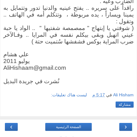
الضارب وعيه .
راقداً على سريره .. يفتح عينيه والدنيا تدور وتتمايل به
يمينا ويساراً ، يده مربوطة ،
وتتكلم أمه في الهاتف ..
وتقول :
( شوفتي يا إبتهاج " ممصمصة شفتيها "
.. الواد يا حبة
عيني اتهبل وبقى بيكلم نفسه في المرايا .. وفـالآخر
ضرب المراية بوكس فشفشها سُتميت حتة )
علي هشام
يوليو 2011
AliHishaam@gmail.com
نُشرت في جريدة البديل
Ali Hisham
في
5:17 م
ليست هناك تعليقات:
مشاركة
›
‹
الصفحة الرئيسية