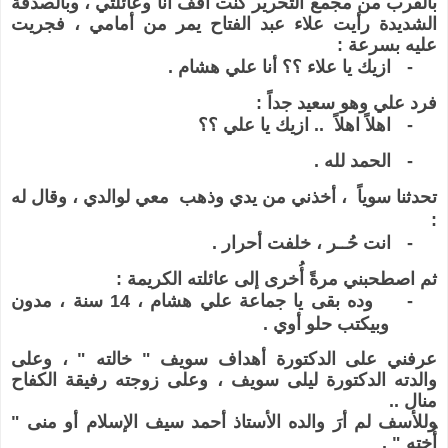
بالقرب من مجمع التحرير كنت أقف أنا وعائلتي ، وبالصدفة
الشديدة رأيت علاء عبد الفتاح يمر من أمامي ، فجريت
عليه بسرعة :
-
ازيك يا علاء ؟؟ أنا علي هشام .
فرد علي وهو سعيد جداً :
-
اهلاً اهلاً .. ازيك يا علي ؟؟
-
الحمد لله .
تحدثنا سوياً ، أخذني من يدي وذهب
معي لوالدي ، وقال له
:
-
انت حُــر ، خلفت أحرار .
ثم اصطحبني مرةً أُخرى إلى عائلته الكريمة :
-
وده بقى يا جماعة علي هشام ، 14 سنة ، مدون
وبيكتب حلو أوي .
عرفني على الدكتورة أهداف سويف " خالته " ، وعلى
والدته الدكتورة ليلى سويف ، وعلى زوجته رفيقة الكفاح
منال ..
وللأسف لم أرَ والده الأستاذ أحمد سيف الإسلام أو منى "
أُخته " .