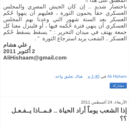
المطلق على هذا !!
باختصار شديد .. إن كان الجيش المصري والمجلس
العسكري حقاً يحمون الثورة ، فعليهم أن ينهوا حُكم
العسكر بعد الستة شهور التي وعدنا بهم المجلس
العسكري أن ينهي فترة حُكمه فيها ، أو فلينزل معنا كل
جمعة يهتف في ميدان التحرير : " يسقط يسقط حُكم
العسكر .. الشعب يريد استرجاع الثورة " .
علي هشام
2 أُكتوبر 2011
AliHishaam@gmail.com
Ali Hisham
في
1:40 م
هناك تعليق واحد:
مشاركة
الأربعاء، 24 أغسطس 2011
إذا الشعب يوماً أراد الحياة .. فـمــاذا يــفـعـل
؟؟