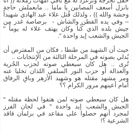
حفل تخرجه وتزغرد له مع باقي أُمهات زملائه (( أنا
بانزل أسعف المصابين يا ماما .. مابعملش حاجة
وحشة والله )) ، ولذلك قُتل علاء عبد الهادي شهيداً
– وفي يده القطن والشاش - برصاصة غدر من
جيش بلده الذي كُنا وكان يهتف علاء له يوماً "
الجيش والشعب إيد واحدة ".
حيث أن الشهيد من طنطا ، فكان من المفترض أن
يُدلي بصوته في المرحلة الثالثة من الإنتخابات ..
تُرى .. هل كان سيعطي صوته لحزب الحُرية
والعدالة أو حزب النور السلفي اللذان تخليا عنه
ومر مشهد مقتله هو وشهيد الأزهر وباقِ الرفاق
أمام أعينهم مرور الكرام ؟؟
هل كان سيعطي صوته لمن هتفوا لحظة مقتله "
الجيش والشعب إيد واحدة " في لجان الفرز
لمجرد أنهم حصلوا على مقاعد في برلمان فاقد
الشرعية ؟!