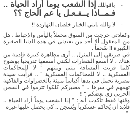
إذا الشعب يوماً أراد الحياة ..
-
باقوللك
فـمــاذا يــفـعـل يا عم الحاج ؟؟
-
لا والله يابني الخيار خلصان النهاردة !!
وكعادتي خرجت من السوق محملاً باليأس والإحباط ، هل
من المعقول ألا أجد من يفيدني في هذه الدنيا الصغيرة
الكبيرة !! سُحقاً .
في طريقي إلى المنزل .. أرى مظاهرة كبيرة قادمة من
هناك ، لا أسمع الشعارات لكنني أسمعها تدريجياً بوضوح
كلما قربت المسافة بيني وبينهم " لا للمحاكمات
العسكرية .. لا للمحاكمات العسكرية " .. فرأيت سيدة
مصرية تحمل في يدها أكياساً مليئة بالخضراوات والفاكهة
تهمهم في سرها .. " مصيركم كلكوا تترموا في السجن
الحربي زي بعضكم " !!
وقتها فقط تأكدت أنه : " إذا الشعب يوماً أراد الحياة ..
فلابد أن يُحاكم عسكرياً ويُسجن .. كي يحصل عليها غيره
"