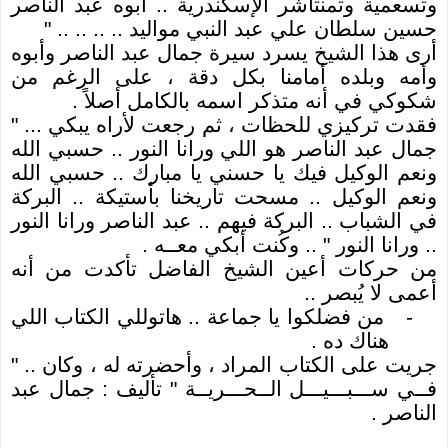
وتسعمية وتمنتاشر الإسكندرية .. أبوه عبد الناصر
حسين سلطان علي عبد النبي مواليد .. .. .. .. "
أرى هذا الشيخ يسرد سيرة جمال عبد الناصر وأبوه
وأمه وبلده أمامنا بكل دقة ، على الرغم من
شكوكي في أنه متذكر اسمه بالكامل أصلاً .
فقدت تركيزي للحظات ، ثم رجعت لأراه يبكي ... "
جمال عبد الناصر هو اللي ورانا النور .. حسبي الله
ونعم الوكيل فيك يا حسني يا مبارك .. حسبي الله
ونعم الوكيل .. مسحت تاريخنا بأستيكة .. البركة
في الشباب .. البركة فيهم .. عبد الناصر ورانا النور
.. ورانا النور " .. وكُنت أبكي معــه .
من حركات أعين الشيخ الفاضل تأكدت من أنه
أعمى لا يُبصر ..
-
من فضلكوا يا جماعة .. هاتوللي الكتاب اللي
هناك ده .
جريت على الكتاب المراد ، وأحضرته له ، وكان .. "
فــي ســـبـــيـــل الــحـــريــة " تأليف : جمال عبد
الناصر .