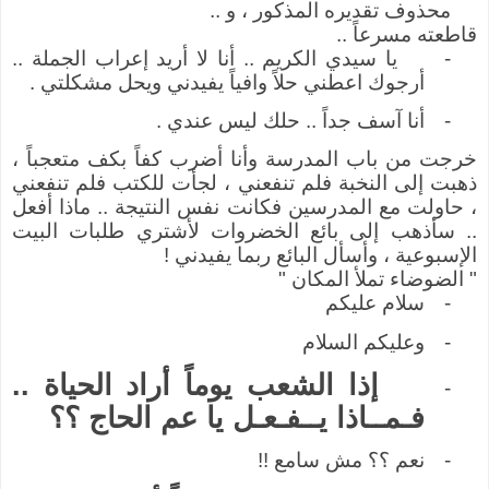
محذوف تقديره المذكور ، و ..
قاطعته مسرعاً ..
-
يا سيدي الكريم .. أنا لا أريد إعراب الجملة ..
أرجوك اعطني حلاً وافياً يفيدني ويحل مشكلتي .
-
أنا آسف جداً .. حلك ليس عندي .
خرجت من باب المدرسة وأنا أضرب كفاً بكف متعجباً ،
ذهبت إلى النخبة فلم تنفعني ، لجأت للكتب فلم تنفعني
، حاولت مع المدرسين فكانت نفس النتيجة .. ماذا أفعل
.. سأذهب إلى بائع الخضروات لأشتري طلبات البيت
الإسبوعية ، وأسأل البائع ربما يفيدني !
" الضوضاء تملأ المكان "
-
سلام عليكم
-
وعليكم السلام
إذا الشعب يوماً أراد الحياة ..
-
فـمــاذا يــفـعـل يا عم الحاج ؟؟
-
نعم ؟؟ مش سامع !!