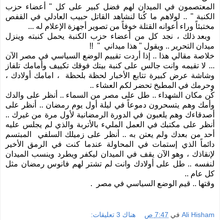
المعتصمون في الميدان لهم فضل كبير على كل " أعضاء حزب
الكنبة " .. لولاهم ما كُنا لنشاهد القاتل حبيب العادلي في القفص
مختبئاً وراء أعوانه القتلة خوفاً من تصوير أجهزة الإعلام له ...
وبعد ذلك ، نجد كل من أعضاء حزب الكنبة يحمل كنبته وينزل
ميدان التحرير .. ويقول " هذا ميداني
"
!!
خلاصة مقالي هذا .. إذا أردت تقييم الوضع السياسي في مصر الآن
... لا تقيمه وانت جالس على كنبة بيتك فوقك تكييف وأمامك تلفاز
وشاشة عرض كبيرة تتابع الأخبار لحظة بلحظة
، امامك أولادك ،
وحرمك في المطبخ تحضر لكم العشاء ..
كُن مكان الشهداء .. طل على مصر من السماء .. أنظر على والدك
وأمك وهم يتسحرون دموعاً في ليلة أول يوم رمضان .. أنظر على
أصدقاءك وهم يلعبون في الدورة الرمضانية لأول مرة من غيرك ..
أنظر على مكتبك في العمل المليء بالأتربة والذي لم يجلس عليه
أحد من بعدك ولم يعتن به .. أنظر على زميلك السلفي
المبتسم
دائماً الذي إستمات في المحاولة عندما كنت في الرمق الأخير
لإنقاذك ، وهو الآن يقف في الميدان ليكفر ويطرد وينسب الميدان
لنفسه .. طل على أولادك وانت لم تشتر لهم فانوس رمضان مثل
كل عام ..
وقتها .. قيم الوضع السياسي في مصر
.
Ali Hisham
في
7:47 ص
هناك 3 تعليقات: