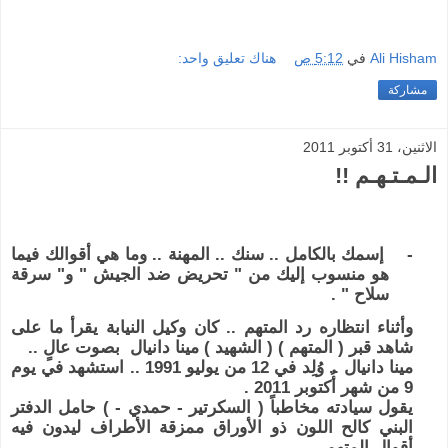
Ali Hisham
في
5:12 ص
هناك تعليق واحد:
مشاركة
الاثنين، 31 أكتوبر 2011
الـمـتـهـم !!
-
إسمك بالكامل .. سنك .. المهنة .. وما هي أقوالك فيما
هو منسوب إليك من " تحريض ضد الجيش " و" سرقة
سلاح " .
وأثناء انتظاره رد المتهم .. كان وكيل النيابة يقرأ ما على
شاهد قبر ( المتهم ) ( الشهيد ) مينا دانيال بصوت عالٍ ..
مينا دانيال .. وُلِد في 12 من يوليو 1991 .. استشهد في يوم
9 من شهر أُكتوبر 2011 .
يقول سيادته مخاطباً ( السكرتير - حمدي - ) حامل الدفتر
البني كالح اللون ذو الأوراق ممزقة الأطراف ليدون فيه
أقوال المتهم ..