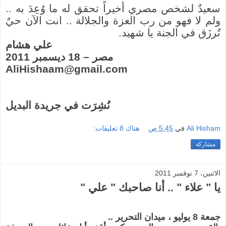
سعيدٌ لشخص مصري أخيراً تحقق له ما وُعِدَ به ..
ولم لا فهو من رب العزة والجلالة .. انت الآن حيٌ
تُرزَق في الجنة يا شهيد.
علي هشام
مصر – 18 ديسمبر 2011
AliHishaam@gmail.com
نُشِرَت في جريدة البديل
Ali Hisham
في
5:45 ص
هناك 8 تعليقات:
مشاركة
الاثنين، 7 نوفمبر 2011
يا " علاء " .. أنا صاحبك " علي "
جمعة 8 يوليو ، ميدان التحرير ..