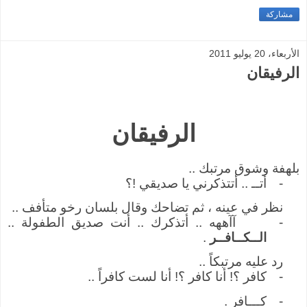
مشاركة
الأربعاء، 20 يوليو 2011
الرفيقان
الرفيقان
بلهفة وشوق مرتبك ..
-
أتــ .. أتتذكرني يا صديقي !؟
نظر في عينه ، ثم تضاحك وقال بلسان رخو متأفف ..
-
آآههه .. أتذكرك .. أنت صديق الطفولة ..
الــكــافــر
.
رد عليه مرتبكاً ..
-
كافر ؟! أنا كافر ؟! أنا لست كافراً ..
-
كـــافر .