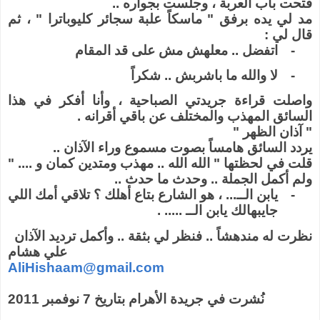
فتحت باب العربة ، وجلست بجواره ..
مد لي يده برفق " ماسكاً علبة سجائر كليوباترا " ، ثم
قال لي :
-
اتفضل .. معلهش مش على قد المقام
-
لا والله ما باشربش .. شكراً
واصلت قراءة جريدتي الصباحية ، وأنا أفكر في هذا
السائق المهذب والمختلف عن باقي أقرانه .
" آذان الظهر "
يردد السائق هامساً بصوت مسموع وراء الآذان ..
قلت في لحظتها " الله الله .. مهذب ومتدين كمان و .... "
ولم أكمل الجملة .. وحدث ما حدث ..
-
يابن الــ... ، هو الشارع بتاع أهلك ؟ تلاقي أمك اللي
جايبهالك يابن الــ ..... .
نظرت له مندهشاً .. فنظر لي بثقة .. وأكمل ترديد الآذان
علي هشام
AliHishaam@gmail.com
نُشرت في جريدة الأهرام بتاريخ 7 نوفمبر 2011