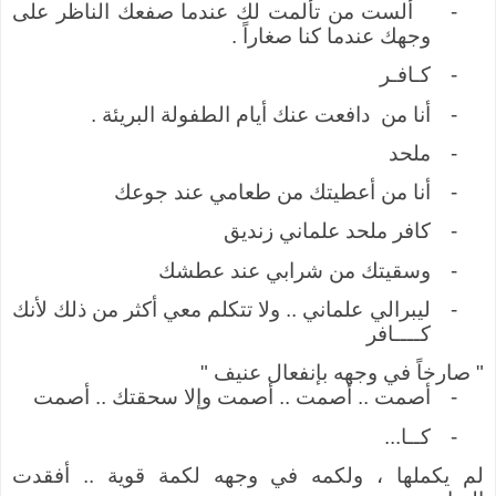
-
ألست من تألمت لك عندما صفعك الناظر على
وجهك عندما كنا صغاراً .
-
كـافـر
-
أنا من
دافعت عنك أيام الطفولة البريئة .
-
ملحد
-
أنا من أعطيتك من طعامي عند جوعك
-
كافر ملحد علماني زنديق
-
وسقيتك من شرابي عند عطشك
-
ليبرالي علماني .. ولا تتكلم معي أكثر من ذلك لأنك
كــــافر
" صارخاً في وجهه بإنفعال عنيف "
-
أصمت .. أصمت .. أصمت وإلا سحقتك .. أصمت
-
كــا...
لم يكملها ، ولكمه في وجهه لكمة قوية .. أفقدت