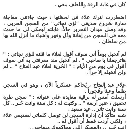
كان في غاية الرقة واللطف معي .
اضطررت لترك علاء في لحظتها ، حيث جاءتني مفاجاة
سارة بخروج صديقي "لؤي نجاتي" من السجن الحربي ،
وقد وصل ميدان التحرير حالاً، قابلته ليحكي لي ما حدث
معه في السجن من إهانة وذُل وقهر وأشياء ما أنزل الله بها
من سلطان .
لم أتخيل يوماً أني سوف أقول لعلاء ما قلته للؤي نجاتي : "
هاترجعلنا يا صاحبي " . لم أتخيل منذ معرفتي به أني سوف
أقول في يوم من الأيام : " الحُرية لعلاء عبد الفتاح " .. لم
ولن أتخيله إلا حراً .
علاء عبد الفتاح ، يُحاكم عسكرياً الآن ، وهو في السجن
ظُلماً وعبثاً وفُجوراً .
أرسلت أمس له برقية معايدة على عنوانه : " سجن طرة
تحقيق ، عنبر أربعة " .. وكتبت له : كل سنة وانت حُـر .. كل
سنة وانت ثائر .. عيد سعيد .
شبه متأكد أن إدارة السجن لن توصل كلماتي لصديقي علاء
، ولكني أردت فقط أن أقول له ..
انت حُــر .. والعسكر اللي بيحاكموك مساجين .