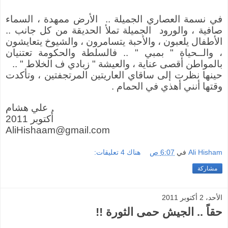
في نسمة العصاري الجميلة .. الأرض ممهدة ، السماء
صافية ، والورود
الجميلة تملأ الحديقة من كل جانب ..
الأطفال يلعبون ، والأحبة يتسامرون ، والشيوخ يتعايشون
، والــحياة " بمبي " .. فالسلطة والحكومة تعتنيان
بالمواطن أقصى عناية ، والعيشة " زبادي ف الخلاط " ..
حينها نظرت إلى ساقاي العاريتين المرتجفتين ، وتأكدت
وقتها أنني أهذي في الحمام .
علي هشام
أُكتوبر 2011
AliHishaam@gmail.com
Ali Hisham
في
6:07 ص
هناك 4 تعليقات:
مشاركة
الأحد، 2 أكتوبر 2011
حقاً .. الجيش حمى الثورة !!