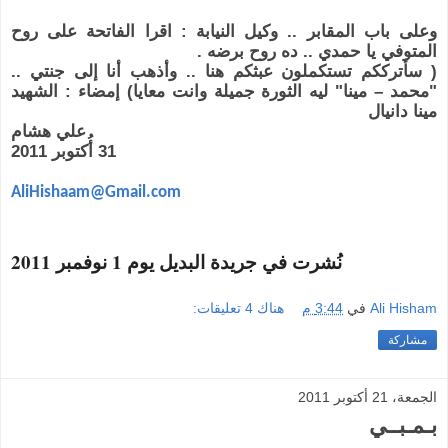
وعلى باب المقابر .. وكيل النيابة : اقرا الفاتحة على روح
المتوفي يا حمدي .. ده روح برضه .
( سأترككم تستكملون عبثكم هنا .. وأذهب أنا إلى جنتي ..
"محمد – مينا" ليه الثورة جميلة وانت معايا) إمضاء : الشهيد
مينا دانيال
علي هشام
31 أُكتوبر 2011
AliHishaam@Gmail.com
نُشرت في جريدة البديل يوم 1 نوفمبر 2011
Ali Hisham
في
3:44 م
هناك 4 تعليقات:
مشاركة
الجمعة، 21 أكتوبر 2011
بـمـبــي