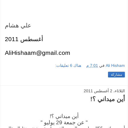
علي هشام
أغسطس 2011
AliHishaam@gmail.com
Ali Hisham
في
7:01 م
هناك 6 تعليقات:
مشاركة
الثلاثاء، 2 أغسطس 2011
أين ميداني ؟!
أين ميداني ؟!
" عن جمعة 29 يوليو "