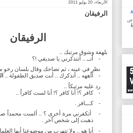
الأربعاء، 20 يوليو 2011
A
الرفيقان
ف عن
ُ
الرفيقان
بلهفة وشوق مرتبك ..
-
أتــ .. أتتذكرني يا صديقي !؟
نظر في عينه ، ثم تضاحك وقال بلسان رخو مت
-
آآههه .. أتذكرك .. أنت صديق الطفولة ..
ال
رد عليه مرتبكاً ..
-
كافر ؟! أنا كافر ؟! أنا لست كافراً ..
-
كـــافر .
-
أتكفرني مرة أخرى ؟ .. ألست محمداً صد
ذهبت إلى شخص آخر .
-
أنا هو .. ولا تتهرب من موضوعنا أيها العلما