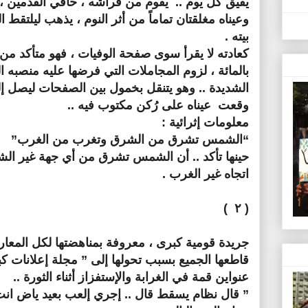
يفيق كل يوم .. يقوم من فراشه ، حافي القدمين ، 
وعيناه مغلقتان تماماً من أثر النوم ، يذهب ليلتقط 
بيته .
كعادته لا يقرأ سوى صفحة الوفيات ، فهو متأكد من 
بالمائة ، لزوم المجاملات التي فرضها عليه منصبه ال
الشديدة .. وهو يتنقل بخمول بين الصفحات ليصل إ
وقعت عيناه على رُكن مكتوب فيه ..
معلومات إثرائية :
“الشمس تشرق من الشرق وتغرب من الغرب”
حينها تأكد .. أن الشمس تشرق من أي جهة غير ال
اتجاه غير الغرب .
( ۲ )
جريدة قومية كبرى ، معروفة بمناهضتها لكل المعار
قاطعها الجميع بسبب تحولها إلى ” مجلة إعلانات ك
عنواين قمة في الغرابة والإستفزاز أثناء الثورة ..
” قال نظام يسقط قال .. إجري إلعب بعيد ياض انت و