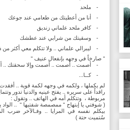
-
ملحد
-
أنا من أعطيتك من طعامي عند جوعك
-
كافر ملحد علماني زنديق
-
وسقيتك من شرابي عند عطشك
-
ليبرالي علماني .. ولا تتكلم معي أكثر من ذ
" صارخاً في وجهه بإنفعال عنيف "
-
أصمت .. أصمت .. أصمت وإلا سحقتك .. 
-
كــا...
لم يكملها ، ولكمه في وجهه لكمة قوية .. أفقدت
راقداً على سريره .. يفتح عينيه والدنيا تدور وتتماي
مربوطة ،
وتتكلم أمه في الهاتف .. وتقول :
( شوفتي يا إبتهاج " ممصمصة شفتيها "
.. الواد
بيكلم نفسه في المرايا .. وفـالآخر ضرب ا
سُتميت حتة )