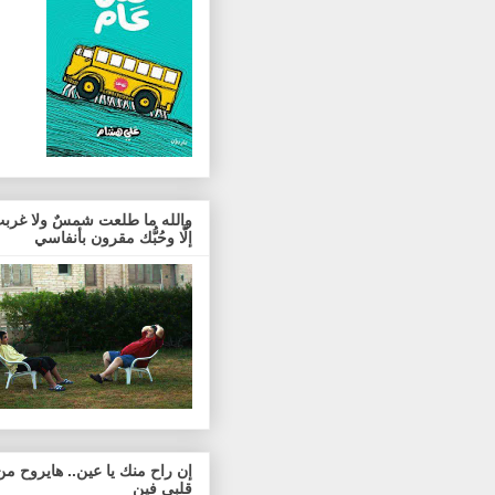
والله ما طلعت شمسٌ ولا غربت
إلَّا وحُبُّك مقرون بأنفاسي
إن راح منك يا عين.. هايروح من
قلبي فين