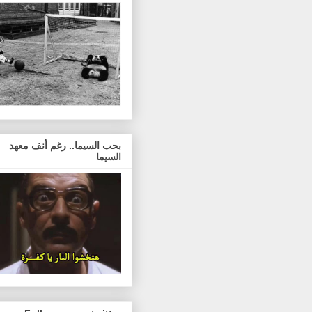
بحب السيما.. رغم أنف معهد
السيما