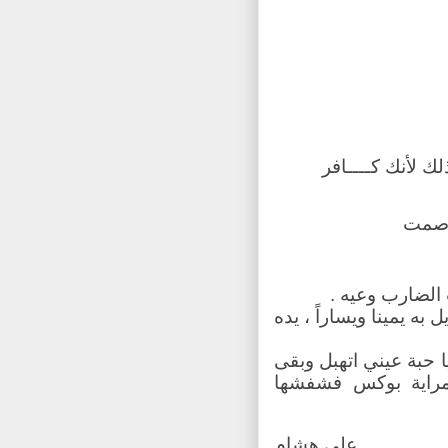
لك لأنك كــــافر
أصمت
 الضارب وعيه .
ل به يمينا ويساراً ، يده
 يا حبة عيني اتهبل وبقى
لمراية بوكس فشفشها
علي هشام