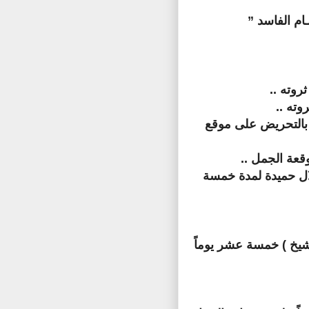
ـام الفاسد ”
وته ..
ته ..
بالتحريض على موقع
قعة الجمل ..
 حميدة لمدة خمسة
خ ) خمسة عشر يوماً