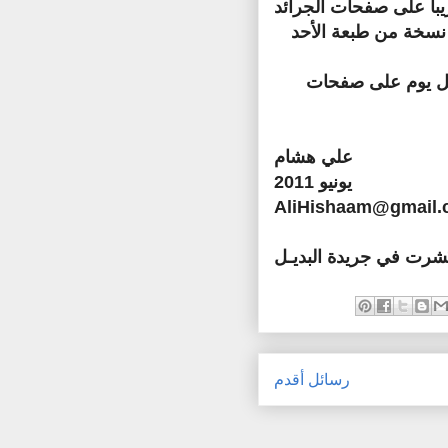
باً على صفحات الجرائد
ن نسخة من طبعة الأحد
ر كل يوم على صفحات
علي هشام
يونيو 2011
AliHishaam@gmail
ُشرت في جريدة البديـل
رسائل أقدم