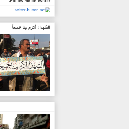
Follow me on twitter.
الشُهَداء أكرَم مِنا جَميعاً
..