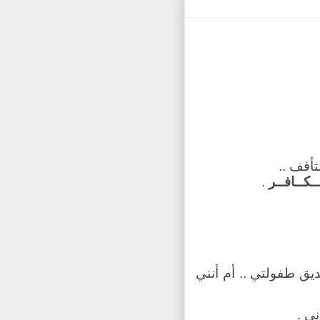
أفف ..
ــكــافــر
.
يق طفولتي .. أم أنني
ني .