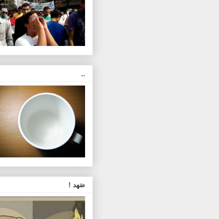
..
صَهد !