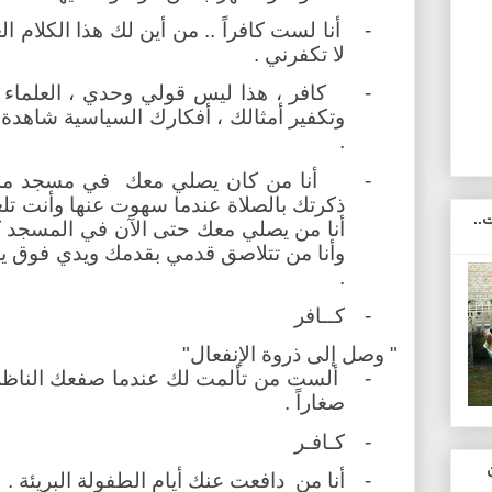
-
أنا لست كافراً .. من أين لك هذا الكلام ال
لا تكفرني .
-
كافر ، هذا ليس قولي وحدي ، العلما
وتكفير أمثالك ، أفكارك السياسية شاهدة 
.
-
أنا من كان يصلي معك
في مسجد مدر
ذكرتك بالصلاة عندما سهوت عنها وأنت تلع
..
أنا من يصلي معك حتى الآن في المسجد ك
وأنا من تتلاصق قدمي بقدمك ويدي فوق يدك
.
-
كــافر
" وصل إلى ذروة الإنفعال"
-
ألست من تألمت لك عندما صفعك الناظر
صغاراً .
-
كـافـر
-
أنا من
دافعت عنك أيام الطفولة البريئة .