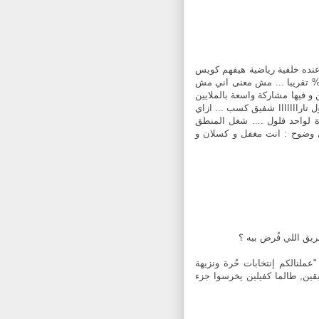
عنده خلفية رياضية هيفهم كويس
 % تقريبا ... مش معنى اني مش
ن و فيها مشاركة واسعة بالملايين
 تارااااااا شفيق كسب ... ازاي
ات تكون مزورة لواحد فلول .... شغل المنطق
 وضوح : انت مغفل و كسلان و
يق اللي فُرض بيه ؟
ملنالكم إنتخابات حُرة ونزيهة
قين, طالما كفيلين يخرسوا جزء