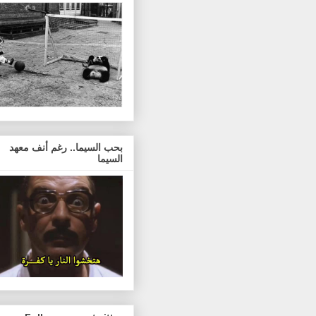
بحب السيما.. رغم أنف معهد
السيما