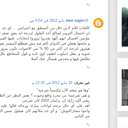
رد
18 مايو 2012 في 9:54 ص
teen eagle
كالعادة كلام أدبي خال من المنطق مع احترامي ... اي حد 
ان احتمال التزوير لصالح أحد الفلول لدرجة انه يفوز صفر
مؤتمن العسكر انهم آلهة يقدروا يزوروا انتخابات عليها العي
و نتايجها هتعلن في الدوائر الفرعية مش هيطلع المشير يقول
هيتزور لدرجة ان اكتر من 50 % من الاصو
شوية و بطل اسلوب لطيف اوي كده و قول للمقاطع بكل
ملكش فيها و محدش هيسأل عنك أصلا
رد
غير معرف
18 مايو 2012 في 12:30 م
"وها هو ينعقد الآن مُكتسباً شرعية"
و هي 'شرعيته' من مجرد واقع وجوده ؟ بغض النظر عن الطر
يبقى أكيد رأيك إن برلمان 2010 كان شرعي
أهه على أي حال برضه لواءات مبارك ورجاله قالوا عليه "ع
وانتوا مشاراكتوش", و أي حد مكانهم كان هيقول نفس الب
من الناس.
رد