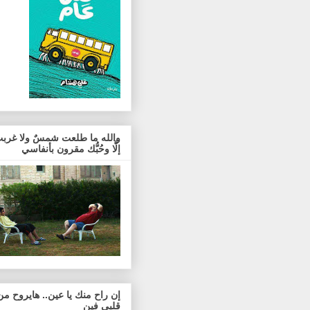
والله ما طلعت شمسٌ ولا غربت
إلَّا وحُبُّك مقرون بأنفاسي
إن راح منك يا عين.. هايروح من
قلبي فين