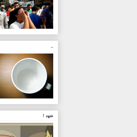
..
صَهد !