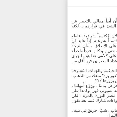
أن أبدأ مقالي بالتعبير عن
الشئ في قرارهم .. لكنه
آن مُكتسباً شرعية. قاطع
باً شرعية. إذاً علينا أن
على الإطلاق ، وأن نتيجة
تى ولو كانوا فرداً واحداً ،
على كلامي هذا هو ما جرى
داد المصوتين فيها أقل من
 الحاكمة والجهات المُشرفة
ـ"دور برد" منعك من الذهاب.
 يزورها ؟؟؟
ض بناتنا ، ورَوَّع أُمهاتنا ،
 بسيوني قهراً وكمداً على
 مصر الثورة بالمرة ، لكن
واءات مُبارك فيما بعد يقول
 ، شَبَّ حريقٌ في بيته ،
لنيران.