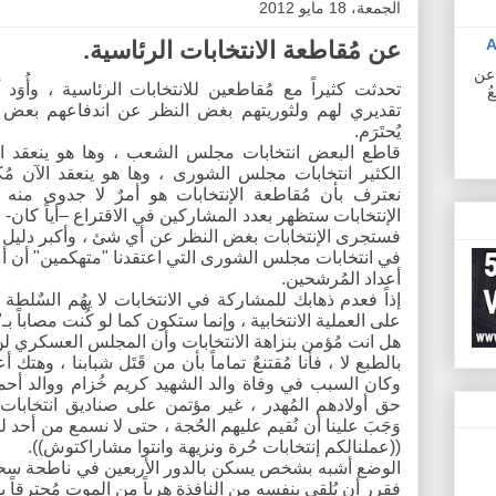
الجمعة، 18 مايو 2012
A
عن مُقاطعة الانتخابات الرئاسية.
ف عن
تحدثت كثيراً مع مُقاطعين للانتخابات الرئاسية ، وأُوَد 
ُ
تقديري لهم ولثوريتهم بغض النظر عن اندفاعهم بعض 
يُحتَرَم.
قاطع البعض انتخابات مجلس الشعب ، وها هو ينعقد ال
الكثير انتخابات مجلس الشورى ، وها هو ينعقد الآن مُكتس
نعترف بأن مُقاطعة الإنتخابات هو أمرٌ لا جدوى منه 
الإنتخابات ستظهر بعدد المشاركين في الاقتراع –أياً كان- ، ح
فستجرى الإنتخابات بغض النظر عن أي شئ ، وأكبر دليل 
في انتخابات مجلس الشورى التي اعتقدنا "متهكمين" أن أع
أعداد المُرشحين.
إذاً فعدم ذهابك للمشاركة في الانتخابات لا يهُم السٌلطة
على العملية الانتخابية ، وإنما ستكون كما لو كُنت مصاباً ب
هل انت مُؤمن بنزاهة الانتخابات وأن المجلس العسكري لن
بالطبع لا ، فأنا مُقتنعٌ تماماً بأن من قَتَل شبابنا ، وهتك أعرا
وكان السبب في وفاة والد الشهيد كريم خُزام ووالد أحمد
حق أولادهم المُهدر ، غير مؤتمن على صناديق انتخابات
وَجَبَ علينا أن نُقيم عليهم الحُجة ، حتى لا نسمع من أحد ل
((عملنالكم إنتخابات حُرة ونزيهة وانتوا مشاراكتوش)).
الوضع أشبه بشخص يسكن بالدور الأربعين في ناطحة سحاب
فقرر أن يُلقي بنفسه من النافذة هرباً من الموت مُحترقاً با