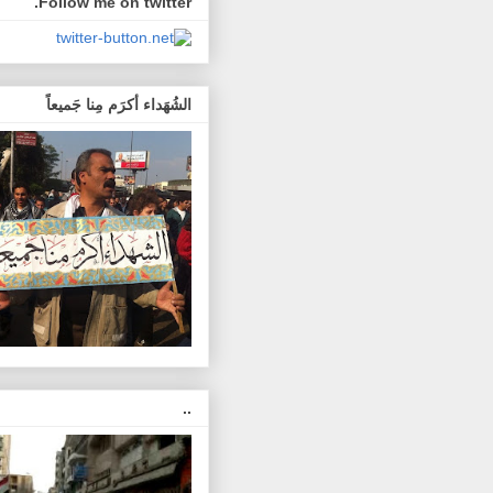
Follow me on twitter.
الشُهَداء أكرَم مِنا جَميعاً
..