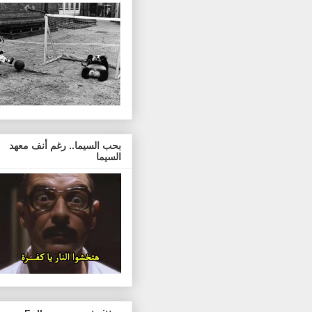
بحب السيما.. رغم أنف معهد
السيما