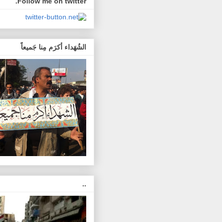
Follow me on twitter.
الشُهَداء أكرَم مِنا جَميعاً
..