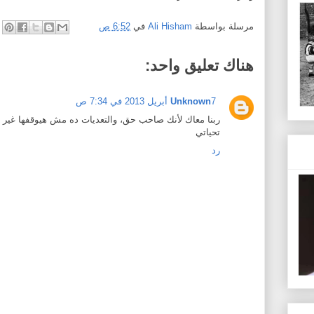
مرسلة بواسطة
Ali Hisham
في
6:52 ص
هناك تعليق واحد:
7 أبريل 2013 في 7:34 ص
Unknown
ربنا معاك ﻷنك صاحب حق، والتعديات ده مش هيوقفها غير ال
تحياتي
رد