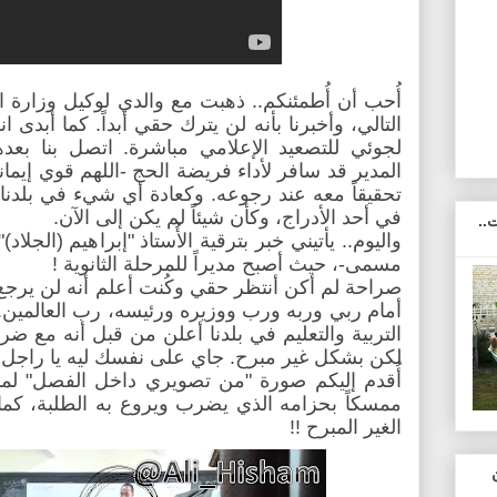
أُحب أن أُطمئنكم.. ذهبت مع والدي لوكيل وزارة الت
التالي، وأخبرنا بأنه لن يترك حقي أبداً. كما أبد
لجوئي للتصعيد الإعلامي مباشرة. اتصل بنا بعدها 
المدير قد سافر لأداء فريضة الحج -اللهم قوي إيمان
تحقيقاً معه عند رجوعه. وكعادة أي شيء في بلدنا 
في أحد الأدراج، وكأن شيئاً لم يكن إلى الآن.
..
واليوم.. يأتيني خبر بترقية الأُستاذ "إبراهيم (الجل
مسمى-، حيث أصبح مديراً للمرحلة الثانوية !
صراحة لم أكن أنتظر حقي وكُنت أعلم أنه لن يرجع 
أمام ربي وربه ورب ووزيره ورئيسه، رب العالمين..
التربية والتعليم في بلدنا أعلن من قبل أنه مع ض
لكن بشكل غير مبرح. جاي على نفسك ليه يا راجل 
أُقدم إليكم صورة "من تصويري داخل الفصل" لمدرس
ممسكاً بحزامه الذي يضرب ويروع به الطلبة، كما
الغير المبرح !!