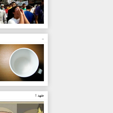
..
صَهد !