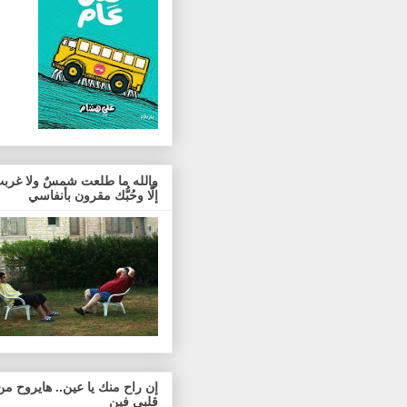
والله ما طلعت شمسٌ ولا غربت
إلَّا وحُبُّك مقرون بأنفاسي
إن راح منك يا عين.. هايروح من
قلبي فين