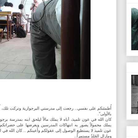
أُطمئنكم على نفسي.. رجعت إلى مدرستي البرجوازية وتركت تلك، أُع
بالأولى".
كان الله في عون تلميذ، أباه لا يملك مالاً ليلحق ابنه بمدرسة برجوا
يملك محمولاً يصور به انتهاكات المدرسين ويعرضها على حضراتكم "
عون تلميذ لا يستطيع الوصول إلى عقولكم وأعينكم .. كان الله في ال
ومازال الجَلدُ مستمراً..