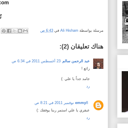
.com
ن
مرسلة بواسطة
Ali Hisham
في
6:43 ص
هناك تعليقان (2):
عبد الرحمن سالم
23 أغسطس 2011 في 6:34 ص
رائع !
جامد جداً يا علي :)
رد
8 نوفمبر 2011 في 8:21 ص
emmy
عبقري يا علي استمر ربنا يوفقك :)
رد