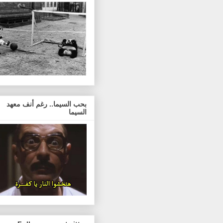
بحب السيما.. رغم أنف معهد
السيما