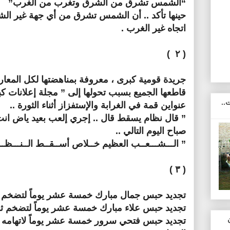
“الشمس تشرق من الشرق وتغرب من الغرب”
حينها تأكد .. أن الشمس تشرق من أي جهة غير ال
اتجاه غير الغرب .
( ۲ )
جريدة قومية كبرى ، معروفة بمناهضتها لكل المعار
قاطعها الجميع بسبب تحولها إلى ” مجلة إعلانات ك
..
عنواين قمة في الغرابة والإستفزاز أثناء الثورة ..
” قال نظام يسقط قال .. إجري إلعب بعيد ياض انت و
صباح اليوم التالي ..
” الـــشـــعــب العظيم خــلاص أســقــط الــنـــظــ
( ٣ )
تجديد حبس جمال مبارك خمسة عشر يوماً لتضخم ثر
تجديد حبس علاء مبارك خمسة عشر يوماً لتضخم ثرو
تجديد حبس فتحي سرور خمسة عشر يوماً لاتهامه 