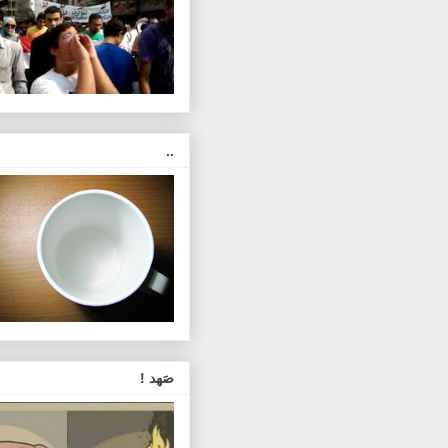
..
صَهد !