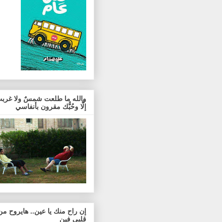
والله ما طلعت شمسٌ ولا غربت
إلَّا وحُبُّك مقرون بأنفاسي
إن راح منك يا عين.. هايروح من
قلبي فين