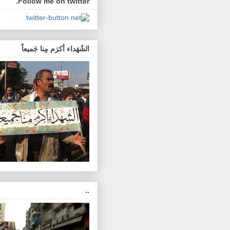
Follow me on twitter.
الشُهَداء أكرَم مِنا جَميعاً
..