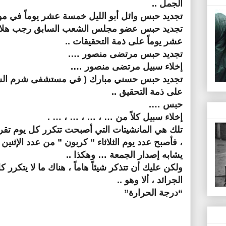
الجمل ..
تجديد حبس وائل أبو الليل خمسة عشر يوماً في مو
تجديد حبس عضو مجلس الشعب السابق رجب هلال
عشر يوماً على ذمة التحقيقات ..
تجديد حبس مرتضى منصور ….
إخلاء سبيل مرتضى منصور ….
تجديد حبس حسني مبارك ( في مستشفى شرم الشي
على ذمة التحقيق ..
حبس ….
إخلاء سبيل كلاً من … ، … ، … ، … .
تلك هي المانشيتات التي أصبحت تتكرر كل يوم تقري
، فأصبح عدد يوم الثلاثاء ” كربون ” من عدد الإثني
يشابه إصدار الجمعة … وهكذا ..
ولكن عليك أن تتذكر شيئاً هاماً ، هناك ما لا يتكر
الجرائد ، ألا وهو ..
“درجة الحرارة”