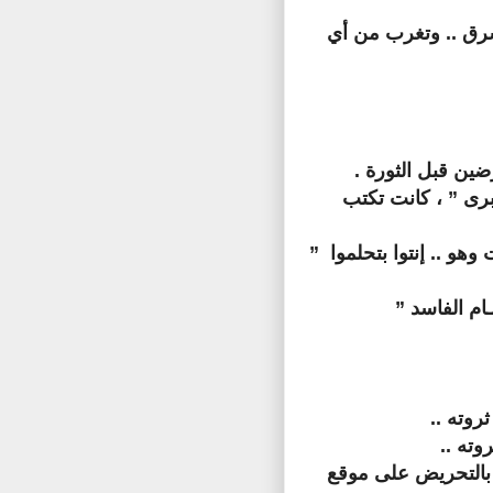
شرق .. وتغرب من أي
ضين قبل الثورة .
برى ” ، كانت تكتب
هو .. إنتوا بتحلموا ”
ـام الفاسد ”
وته ..
ته ..
بالتحريض على موقع