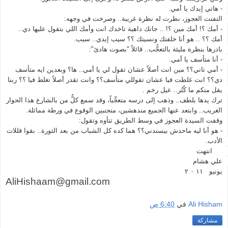
- أمك ؟! أمك مين ؟! .. جاتك داهية تاخدك انت وأمك اللي بتقول عليها دي.. 
- أمي تاني؟؟ مين انت أصلاً عشان تقول لي يا أمي.. ها؟ وبعدين ايه متأسف 
دي؟؟ انت غلطت فيا عشان تقوللي متأسف؟؟ وانت تقدر أصلاً تغلط فيا ؟؟ ربنا 
ترك يدها بلطف.. وذهب إلى درسه متعجِّباً، وقد سمع كلُّ من بالشارع هذا الحوار 
- هو أنا ليه ماحدش بيسندني؟؟ هما كده كل الشباب من بعد الثورة.. بقوا قللات 
يونيو   ۱۱ ۰ ۲ 
AliHishaam@gmail.com
Ali Hisham
في
6:40 ص
مشاركة