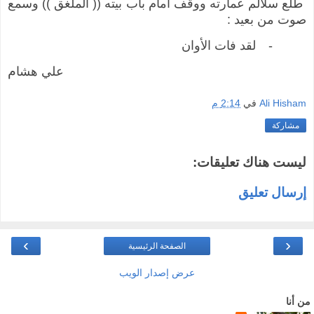
طلع سلالم عمارته ووقف أمام باب بيته (( الملغق )) وسمع
صوت من بعيد :
-
لقد فات الأوان
م
علي هشا
Ali Hisham
في
2:14 م
مشاركة
ليست هناك تعليقات:
إرسال تعليق
›
‹
الصفحة الرئيسية
عرض إصدار الويب
من أنا