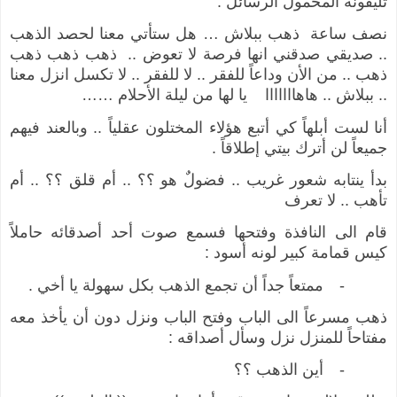
تليفونه المحمول الرسائل :
نصف ساعة
ذهب ببلاش … هل ستأتي معنا لحصد الذهب
.. صديقي صدقني انها فرصة لا تعوض ..
ذهب ذهب ذهب
ذهب .. من الأن وداعاً للفقر .. لا للفقر .. لا تكسل انزل معنا
.. ببلاش .. هاهااااااا
يا لها من ليلة الأحلام ……
أنا لست أبلهاً كي أتبع هؤلاء المختلون عقلياً .. وبالعند فيهم
جميعاً لن أترك بيتي إطلاقاً .
بدأ ينتابه شعور غريب .. فضولٌ هو ؟؟ .. أم قلق ؟؟ .. أم
تأهب .. لا تعرف
قام الى النافذة وفتحها فسمع صوت أحد أصدقائه حاملاً
كيس قمامة كبير لونه أسود :
-
ممتعاً جداً أن تجمع الذهب بكل سهولة يا أخي .
ذهب مسرعاً الى الباب وفتح الباب ونزل دون أن يأخذ معه
مفتاحاً للمنزل نزل وسأل أصداقه :
-
أين الذهب ؟؟