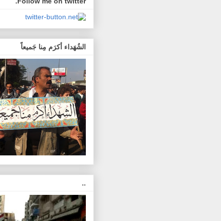
Follow me on twitter.
الشُهَداء أكرَم مِنا جَميعاً
..