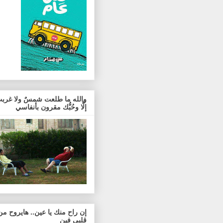
والله ما طلعت شمسٌ ولا غربت
إلَّا وحُبُّك مقرون بأنفاسي
إن راح منك يا عين.. هايروح من
قلبي فين