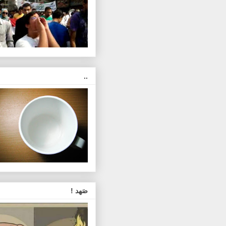
..
صَهد !