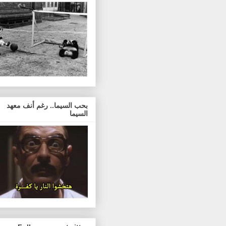
بحب السيما.. رغم أنف معهد
السيما