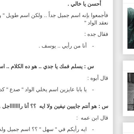
أحسن يا خالي .
فأجمعوا بإنه اسم جميل جداً .. ولكن اسم طويل " و
نعقد الواد "
فقال جده :
-
أنا من رأيي .. يوسف .
س : يسلم فمك يا جدي .. هو ده الكلام .. اس
قال أبوه :
-
يا بابا عايزين اسم يخلي الواد " صدع " كد
س : هو أنتم جايبين نيفين ولا ايه
؟؟ أنا راااااااجل 
قال ابن عمه
:
-
ايه رأيكم في " سهل " ؟؟ اسم جميل وله