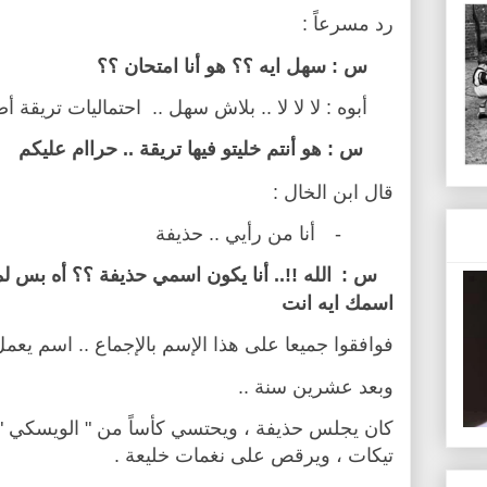
رد مسرعاً :
س : سهل ايه ؟؟ هو أنا امتحان ؟؟
أبوه : لا لا لا .. بلاش سهل ..
احتماليات تريقة أ
س : هو أنتم خليتو فيها تريقة .. حراام عليكم
قال ابن الخال :
-
أنا من رأيي .. حذيفة
س :
الله !!.. أنا يكون اسمي حذيفة ؟؟ أه بس لم
اسمك ايه انت
فوافقوا جميعا على هذا الإسم بالإجماع .. اسم يعمل
وبعد عشرين سنة ..
كان يجلس حذيفة ، ويحتسي كأساً من " الويسكي "
تيكات ، ويرقص على نغمات خليعة .