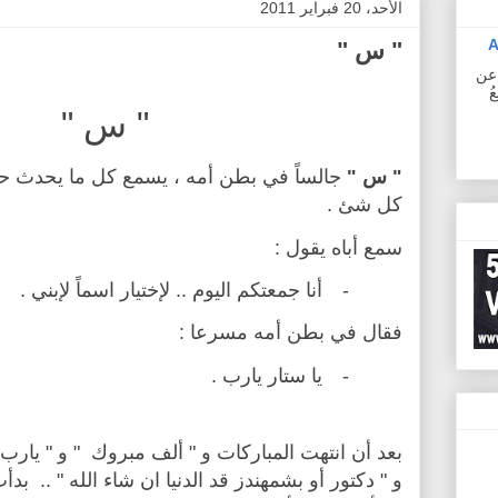
الأحد، 20 فبراير 2011
A
" س "
ف عن
ُ
" س "
" س "
جالساً في بطن أمه ، يسمع كل ما يحدث حول
كل شئ .
سمع أباه يقول :
-
أنا جمعتكم اليوم .. لإختيار اسماً لإبني .
فقال في بطن أمه مسرعا :
-
يا ستار يارب .
بعد أن انتهت المباركات و " ألف مبروك
" و " يارب
و "
دكتور أو بشمهندز قد الدنيا ان شاء الله " ..
بدأت