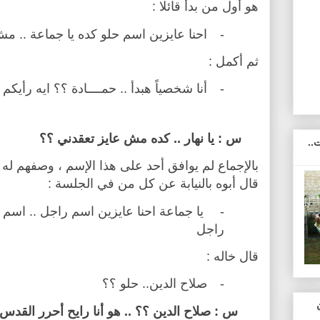
هو أول من بدأ قائلا :
-
احنا عايزين اسم حلو كده يا جماعة .. مش 
ثم أكمل :
-
أنا شخصياً هبدأ .. حمــــادة ؟؟ ايه رأيكم 
س : يا نهار .. كده مش عايز تعقدني ؟؟
..
بالإجماع لم يوافق أحد على هذا الإسم ، وصفهم له 
قال أبوه بالنيابة عن كل من في الجلسة :
-
يا جماعة احنا عايزين اسم راجل .. اسم ك
راجل
قال خاله :
-
صلاح الدين.. حلو ؟؟
س : صلاح الدين ؟؟ .. هو أنا رايح أحرر القدس 