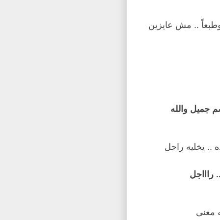
طبعاً .. مش عايزين
م جميل والله
ه .. يخليه راجل
.. راااجل
 معنى